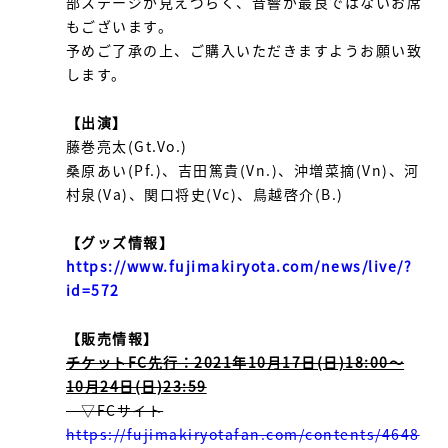
部ステージが見えづらく、音響が最良ではないお席
もございます。
予めご了承の上、ご購入いただきますようお願い致
します。
【出演】
藤巻亮太(Gt.Vo.)
桑原あい(Pf.)、吉田篤貴(Vn.)、沖増菜摘(Vn)、河
村泉(Va)、関口将史(Vc)、鳥越啓介(B.)
【グッズ情報】
https://www.fujimakiryota.com/news/live/?
id=572
【販売情報】
チケットFC先行：2021年10月17日(日)18:00～
10月24日(日)23:59
▽FCサイト
https://fujimakiryotafan.com/contents/4648