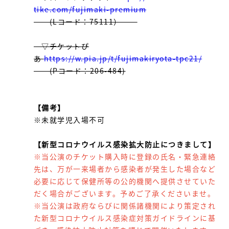
tike.com/fujimaki-premium
(Lコード：75111）
▽チケットぴ
あ
https://w.pia.jp/t/fujimakiryota-tpc21/
(Pコード：206-484)
【備考】
※未就学児入場不可
【新型コロナウイルス感染拡大防止につきまして】
※当公演のチケット購入時に登録の氏名・緊急連絡
先は、万が一来場者から感染者が発生した場合など
必要に応じて保健所等の公的機関へ提供させていた
だく場合がございます。予めご了承くださいませ。
※当公演は政府ならびに関係諸機関により策定され
た新型コロナウイルス感染症対策ガイドラインに基