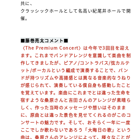
共に、
クラッシックホールとして名高い紀尾井ホールで開
催。
■藤巻亮太コメント■
〈The Premium Concert〉は今年で3回目を迎え
ます。これまでバンドアレンジを意識して楽曲を制
作してきましたが、ピアノ/コントラバス/弦カルテ
ット/ボーカルという編成で演奏することで、バン
ドが持つリズムや高揚感とは異なる音楽的なうねり
が感じられて、演奏している僕自身も感動したこと
を覚えています。楽曲にこれまでとは違った生命を
宿すような桑原さんと吉田さんのアレンジが素晴ら
しく、作った当時のメッセージや想いはそのまま
に、原曲とは違った景色を見せてくれるのがこのコ
ンサートの魅力です。そして、おそらく一年に一度
ここでしか歌わないであろう「大晦日の歌」という
曲は、桑原さんのアレンジによって、様々なことが