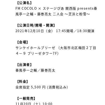
【公演名】
FM COCOLO × ステージぴあ 関西版 presents春
風亭一之輔・藤巻亮太 二人会 ～芝浜と粉雪～
【公演日時/開場・開演】
2021年12月10日（金） 17:45開場／18:30開演
【会場】
サンケイホールブリーゼ （大阪市北区梅田２丁目
４−９ ブリーゼタワー7F）
【出演者】
春風亭一之輔／藤巻亮太
【料金】
全席指定 5,500 円 (消費税込み）
【一般発売】
11月20日（土）10:00