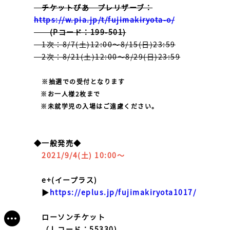
チケットぴあ プレリザーブ：
https://w.pia.jp/t/fujimakiryota-o/
(Pコード：199-501)
1次：8/7(土)12:00～8/15(日)23:59
2次：8/21(土)12:00～8/29(日)23:59
※抽選での受付となります
※お一人様2枚まで
※未就学児の入場はご遠慮ください。
◆一般発売◆
2021/9/4(土) 10:00～
e+(イープラス)
▶
https://eplus.jp/fujimakiryota1017/
ローソンチケット
（Ｌコード：55330)