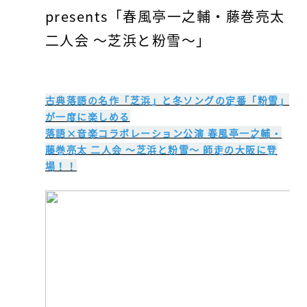
presents「春風亭一之輔・藤巻亮太
二人会 ～芝浜と粉雪～」
古典落語の名作「芝浜」と冬ソングの定番「粉雪」
が一度に楽しめる
落語×音楽コラボレーション公演 春風亭一之輔・
藤巻亮太 二人会 ～芝浜と粉雪～ 師走の大阪に登
場！！