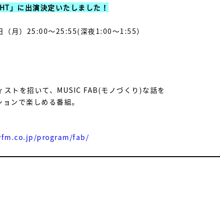
NIGHT」に出演決定いたしました！
NEWS
LIVE
月）25:00〜25:55(深夜1:00〜1:55）
MEDIA
PROFILE
ストを招いて、MUSIC FAB(モノづくり)な話を
DISCOGRAPHY
ンションで楽しめる番組。
MOVIE
GOODS
yfm.co.jp/program/fab/
FANCLUB
COLUMN