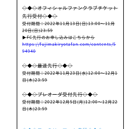
◇◆◇オフィシャルファンクラブチケット
先行受付◇◆◇
受付期間：2022年11月13日(日)13:00～11月
20日(日)23:59
▶FC先行のお申し込みはこちらから
https://fujimakiryotafan.com/contents/5
94940
TOP
◇◆◇最速先行◇◆◇
受付期間：2022年11月23日(水)12:00～12月1
NEWS
日(木)23:59
LIVE
◇◆◇プレオーダ受付先行◇◆◇
MEDIA
受付期間：2022年12月5日(月)12:00～12月22
日(木)23:59
PROFILE
DISCOGRAPHY