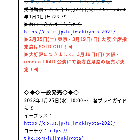
◇◆◇ファミリーマート先行◇◆◇
MOVIE
受付期間：2022年12月27日(火)12:00～2023
年1月9日(月)23:59
GOODS
▶お申し込みはこちらから
FANCLUB
https://eplus.jp/fujimakiryota-2023/
▶2月25日(土) 東京・3月19日(日) 大阪 全席指
COLUMN
定席はSOLD OUT！
◀
▶大好評につきまして、3月19日(日)
大阪・
umeda TRAD 公演にて後方立見席の販売が決
定！◀
◇◆◇一般発売◇◆◇
2023年1月25日(水) 10:00～ 各プレイガイド
にて
イープラス：
https://eplus.jp/fujimakiryota-2023/
ローチケ：
https://l-
tike.com/fujimakiryota/